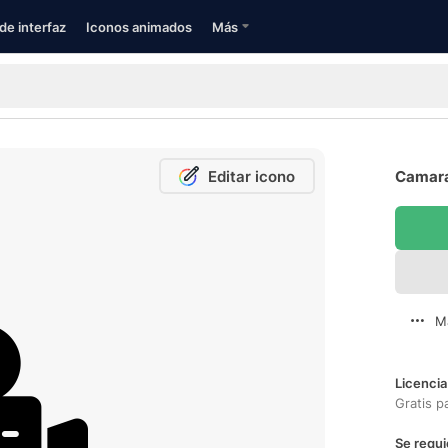
de interfaz
Iconos animados
Más
Editar icono
Camara
M
Licencia
Gratis p
Se requi