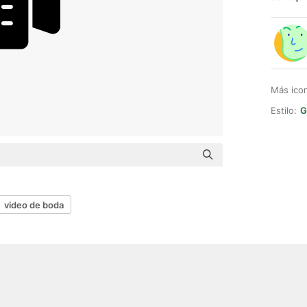
Más ico
Estilo:
G
video de boda