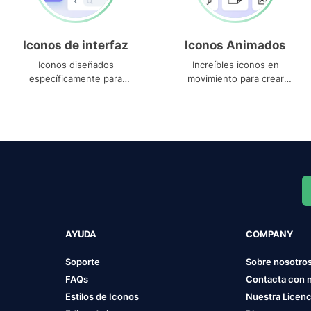
Iconos de interfaz
Iconos Animados
Iconos diseñados
Increíbles iconos en
específicamente para
movimiento para crear
interfaces
proyectos dinámicos
AYUDA
COMPANY
Soporte
Sobre nosotro
FAQs
Contacta con 
Estilos de Iconos
Nuestra Licenc