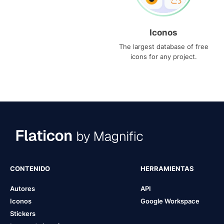
Iconos
The largest database of free
icons for any project.
CONTENIDO
HERRAMIENTAS
Autores
API
Iconos
Google Workspace
Stickers