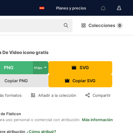
Planes y precios
Colecciones
0
 De Video icono gratis
PNG
SVG
512px
Copiar PNG
Copiar SVG
ás formatos
Añadir a la colección
Compartir
 de Flaticon
ara uso personal o comercial con atribución.
Más información
ere atribución
¿Cómo atribuir?