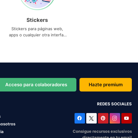
Stickers
Stickers para páginas web,
apps o cualquier otra interfaz
que necesites
Acceso para colaboradores
Hazte premium
REDES SOCIALES
s
nosotros
Consigue recursos exclusivos
ia
directamente en tu email