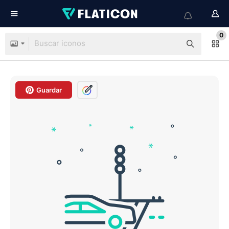
0
Guardar