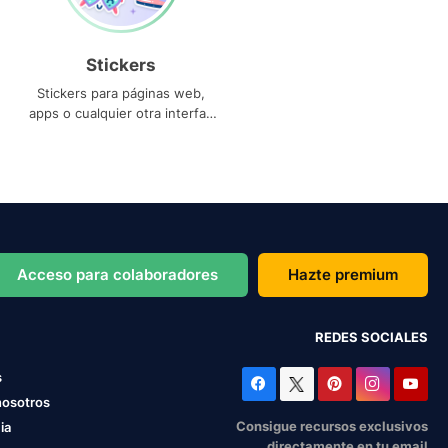
Stickers
Stickers para páginas web,
apps o cualquier otra interfaz
que necesites
Acceso para colaboradores
Hazte premium
REDES SOCIALES
s
nosotros
Consigue recursos exclusivos
ia
directamente en tu email