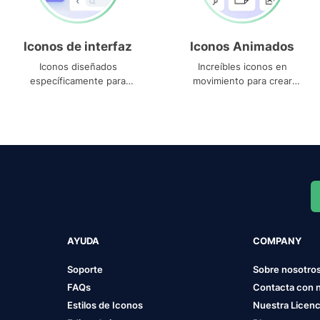
Iconos de interfaz
Iconos Animados
Iconos diseñados
Increíbles iconos en
específicamente para
movimiento para crear
interfaces
proyectos dinámicos
AYUDA
COMPANY
Soporte
Sobre nosotro
FAQs
Contacta con 
Estilos de Iconos
Nuestra Licenc