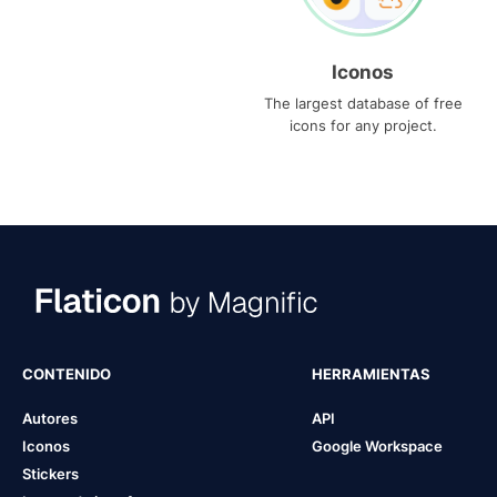
Iconos
The largest database of free
icons for any project.
CONTENIDO
HERRAMIENTAS
Autores
API
Iconos
Google Workspace
Stickers