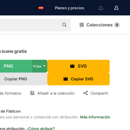
Planes y precios
Colecciones
0
 icono gratis
PNG
SVG
512px
Copiar PNG
Copiar SVG
ás formatos
Añadir a la colección
Compartir
 de Flaticon
ara uso personal o comercial con atribución.
Más información
ere atribución
¿Cómo atribuir?