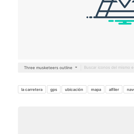
Three musketeers outline
la carretera
gps
ubicación
mapa
alfiler
nav