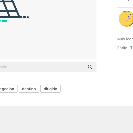
Más ico
Estilo:
T
egación
destino
dirigido