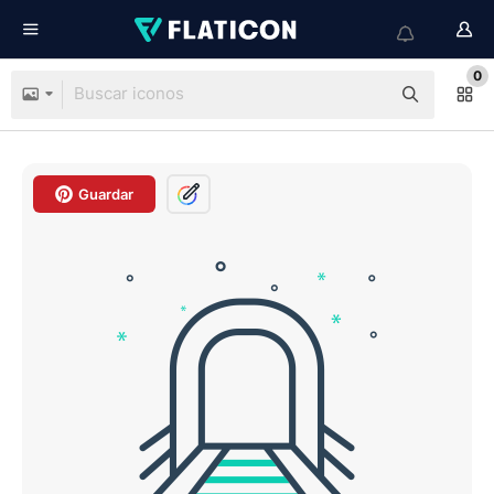
0
Guardar