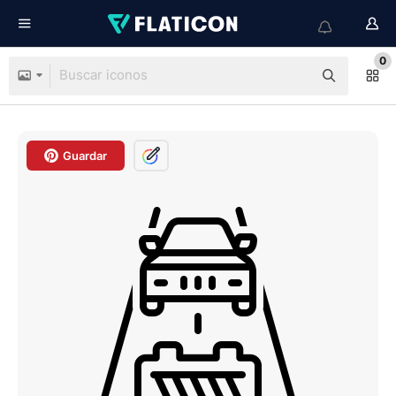
0
Guardar