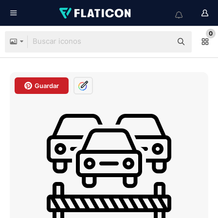
0
Guardar