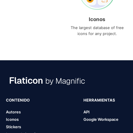
Iconos
The largest database of free
icons for any project.
CONTENIDO
HERRAMIENTAS
Autores
API
Iconos
Google Workspace
Stickers