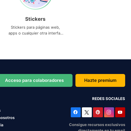
Stickers
Stickers para páginas web,
apps o cualquier otra interfaz
que necesites
Acceso para colaboradores
Hazte premium
REDES SOCIALES
s
nosotros
Consigue recursos exclusivos
ia
directamente en tu email