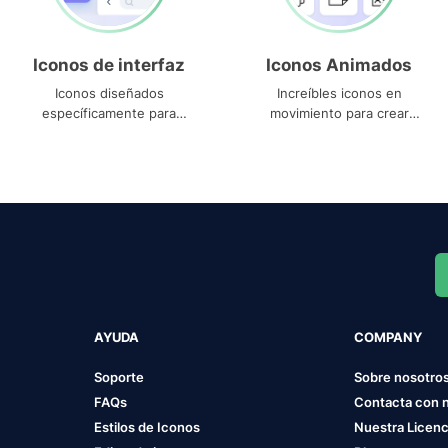
Iconos de interfaz
Iconos Animados
Iconos diseñados
Increíbles iconos en
específicamente para
movimiento para crear
interfaces
proyectos dinámicos
AYUDA
COMPANY
Soporte
Sobre nosotro
FAQs
Contacta con 
Estilos de Iconos
Nuestra Licenc