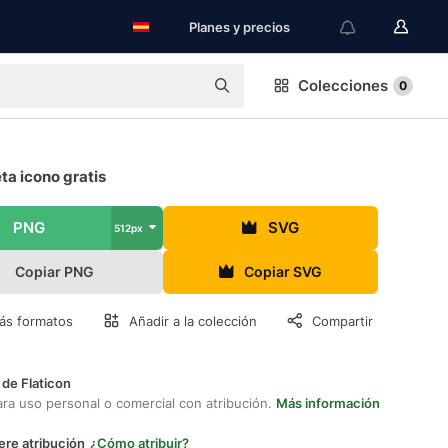
Planes y precios
Colecciones
0
a icono gratis
PNG
SVG
512px
Copiar PNG
Copiar SVG
ás formatos
Añadir a la colección
Compartir
 de Flaticon
ara uso personal o comercial con atribución.
Más información
ere atribución
¿Cómo atribuir?