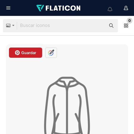
0
Guardar