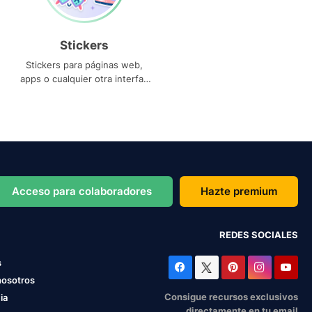
Stickers
Stickers para páginas web,
apps o cualquier otra interfaz
que necesites
Acceso para colaboradores
Hazte premium
REDES SOCIALES
s
nosotros
Consigue recursos exclusivos
ia
directamente en tu email