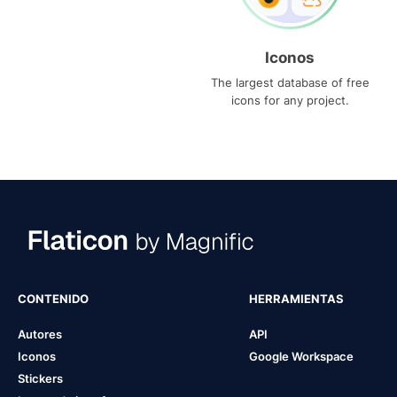
Iconos
The largest database of free
icons for any project.
CONTENIDO
HERRAMIENTAS
Autores
API
Iconos
Google Workspace
Stickers