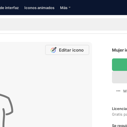
de interfaz
Iconos animados
Más
Editar icono
Mujer i
M
Licencia
Gratis p
Se requi