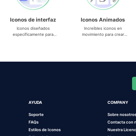
Iconos de interfaz
Iconos Animados
Iconos diseñados
Increíbles iconos en
específicamente para
movimiento para crear
interfaces
proyectos dinámicos
AYUDA
COMPANY
Soporte
Sobre nosotro
FAQs
Contacta con 
Estilos de Iconos
Nuestra Licenc