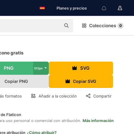
Planes y precios
Colecciones
0
cono gratis
PNG
SVG
512px
Copiar PNG
Copiar SVG
ás formatos
Añadir a la colección
Compartir
 de Flaticon
ara uso personal o comercial con atribución.
Más información
ere atribución
¿Cómo atribuir?