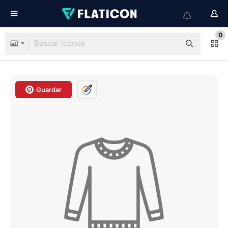
0
Guardar