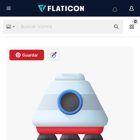
0
Guardar