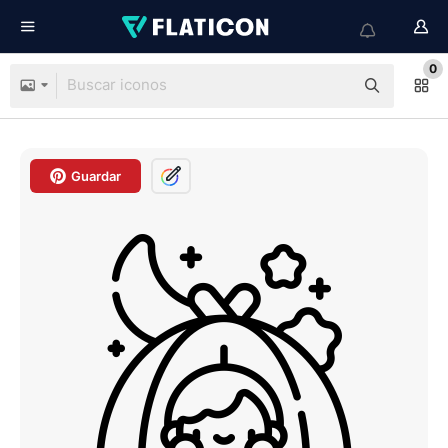
0
Guardar