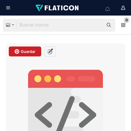
0
Guardar