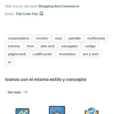
Más iconos del pack
Shopping And Commerce
Estilo:
Flat Color Flat
computadora
monitor
web
pantalla
multimedia
interfaz
html
sitio web
navegador
código
página web
codificación
metadatos
seo y web
ui
Iconos con el mismo estilo y concepto
Ver más