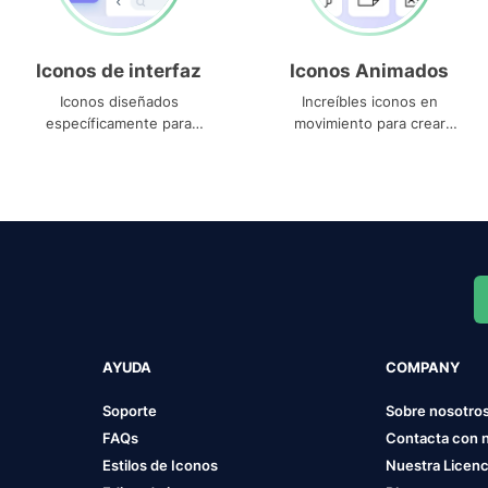
Iconos de interfaz
Iconos Animados
Iconos diseñados
Increíbles iconos en
específicamente para
movimiento para crear
interfaces
proyectos dinámicos
AYUDA
COMPANY
Soporte
Sobre nosotro
FAQs
Contacta con 
Estilos de Iconos
Nuestra Licenc