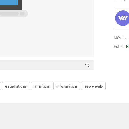
Más ico
Estilo:
F
estadisticas
analítica
informática
seo y web