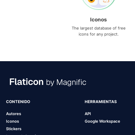
Iconos
The largest database of free
icons for any project.
CONTENIDO
HERRAMIENTAS
Autores
API
Iconos
Google Workspace
Stickers