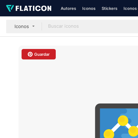
Autores
Iconos
Stickers
Iconos 
Iconos
Guardar