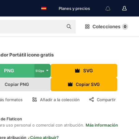
Planes y precios
Colecciones
0
or Portátil icono gratis
PNG
SVG
512px
Copiar PNG
Copiar SVG
ás formatos
Añadir a la colección
Compartir
 de Flaticon
ara uso personal o comercial con atribución.
Más información
ere atribución
¿Cómo atribuir?