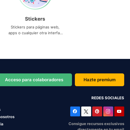
Stickers
Stickers para páginas web,
apps o cualquier otra interfaz
que necesites
Acceso para colaboradores
Hazte premium
REDES SOCIALES
s
nosotros
Consigue recursos exclusivos
ia
directamente en tu email