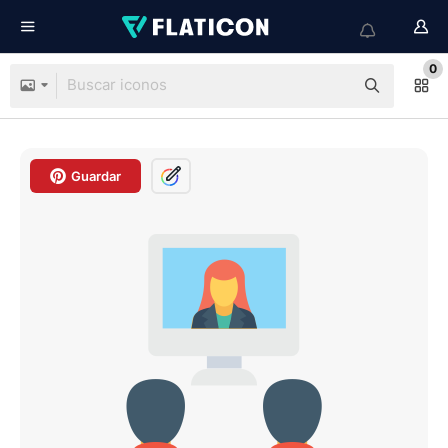
0
Guardar