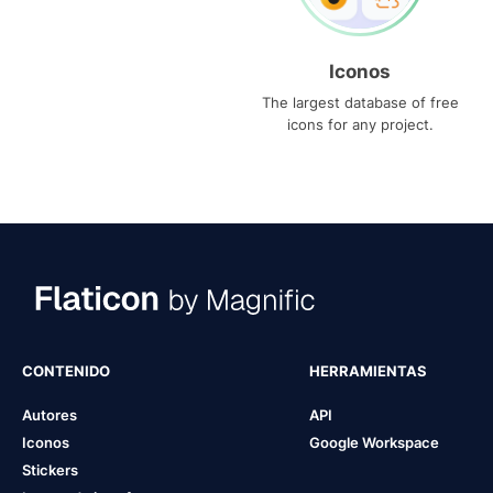
Iconos
The largest database of free
icons for any project.
CONTENIDO
HERRAMIENTAS
Autores
API
Iconos
Google Workspace
Stickers