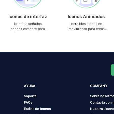
Iconos de interfaz
Iconos Animados
Iconos diseñados
Increíbles iconos en
específicamente para
movimiento para crear
interfaces
proyectos dinámicos
AYUDA
COMPANY
Soporte
Sobre nosotro
FAQs
Contacta con 
Estilos de Iconos
Nuestra Licenc