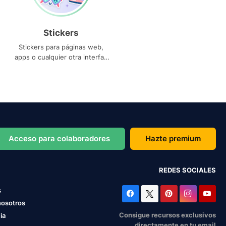
Stickers
Stickers para páginas web,
apps o cualquier otra interfaz
que necesites
Acceso para colaboradores
Hazte premium
REDES SOCIALES
s
nosotros
Consigue recursos exclusivos
ia
directamente en tu email