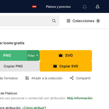
Planes y precios
Colecciones
0
r icono gratis
PNG
SVG
512px
Copiar PNG
Copiar SVG
ás formatos
Añadir a la colección
Compartir
 de Flaticon
ara uso personal o comercial con atribución.
Más información
ere atribución
¿Cómo atribuir?