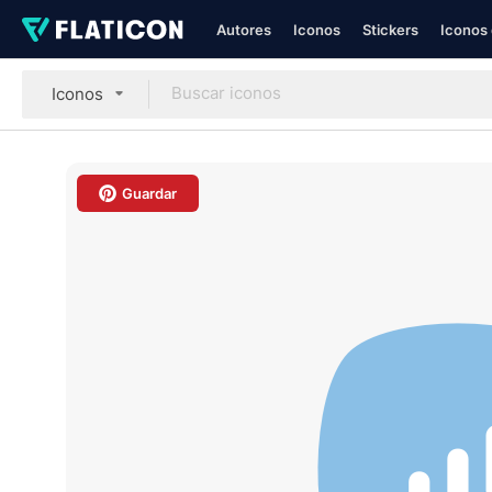
Autores
Iconos
Stickers
Iconos 
Iconos
Guardar