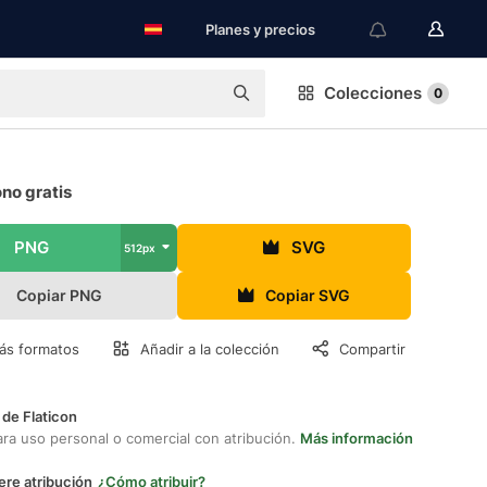
Planes y precios
Colecciones
0
ono gratis
PNG
SVG
512px
Copiar PNG
Copiar SVG
ás formatos
Añadir a la colección
Compartir
 de Flaticon
ara uso personal o comercial con atribución.
Más información
ere atribución
¿Cómo atribuir?