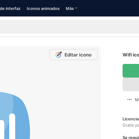
de interfaz
Iconos animados
Más
Editar icono
Wifi ic
M
Licencia
Gratis p
Se requi