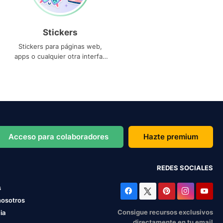
Stickers
Stickers para páginas web,
apps o cualquier otra interfaz
que necesites
Acceso para colaboradores
Hazte premium
REDES SOCIALES
s
nosotros
Consigue recursos exclusivos
ia
directamente en tu email