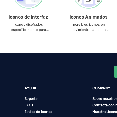
Iconos de interfaz
Iconos Animados
Iconos diseñados
Increíbles iconos en
específicamente para
movimiento para crear
interfaces
proyectos dinámicos
AYUDA
COMPANY
Soporte
Sobre nosotro
FAQs
Contacta con 
Estilos de Iconos
Nuestra Licenc