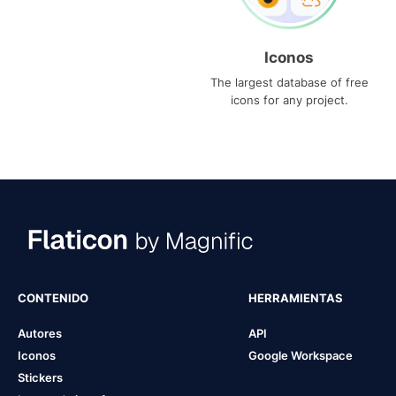
Iconos
The largest database of free
icons for any project.
CONTENIDO
HERRAMIENTAS
Autores
API
Iconos
Google Workspace
Stickers