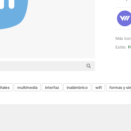
Más ico
Estilo:
F
ñales
multimedia
interfaz
inalámbrico
wifi
formas y si