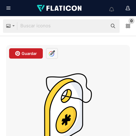
0
Guardar