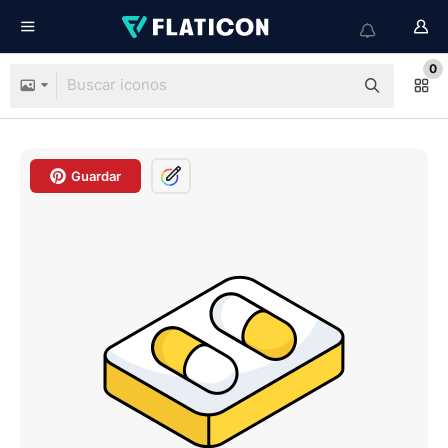
0
Guardar