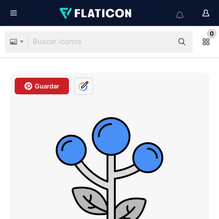
0
Guardar