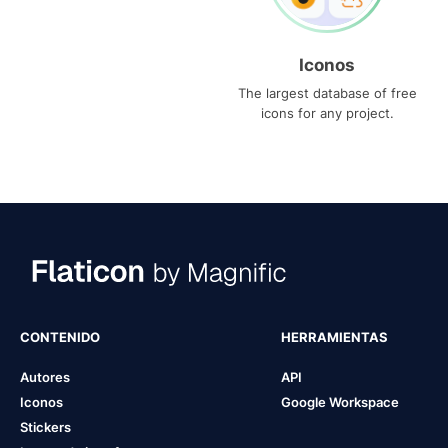
Iconos
The largest database of free
icons for any project.
CONTENIDO
HERRAMIENTAS
Autores
API
Iconos
Google Workspace
Stickers