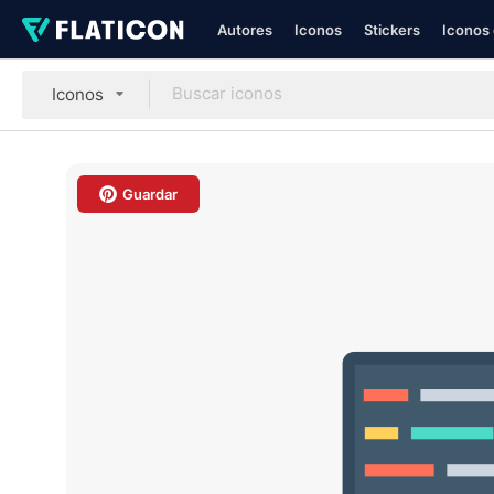
Autores
Iconos
Stickers
Iconos 
Iconos
Guardar