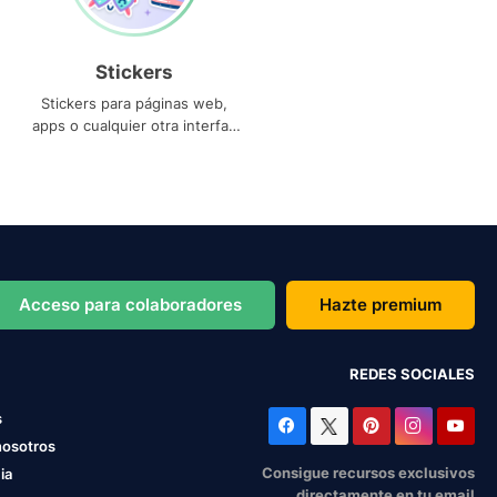
Stickers
Stickers para páginas web,
apps o cualquier otra interfaz
que necesites
Acceso para colaboradores
Hazte premium
REDES SOCIALES
s
nosotros
Consigue recursos exclusivos
ia
directamente en tu email