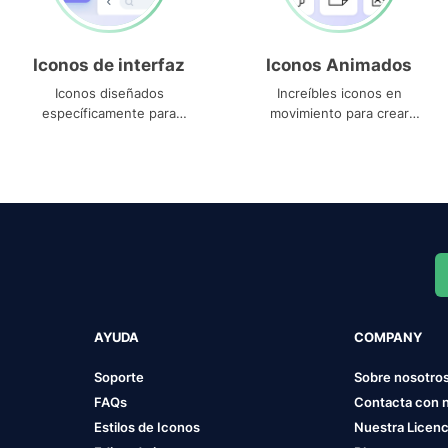
Iconos de interfaz
Iconos Animados
Iconos diseñados
Increíbles iconos en
específicamente para
movimiento para crear
interfaces
proyectos dinámicos
AYUDA
COMPANY
Soporte
Sobre nosotro
FAQs
Contacta con 
Estilos de Iconos
Nuestra Licenc