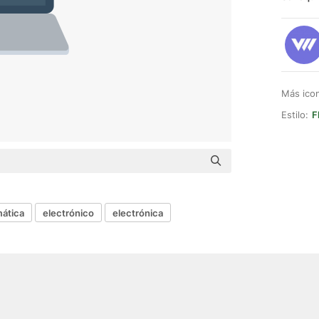
Más ico
Estilo:
F
mática
electrónico
electrónica