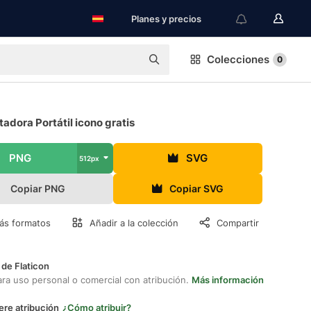
Planes y precios
Colecciones
0
dora Portátil icono gratis
PNG
SVG
512px
Copiar PNG
Copiar SVG
ás formatos
Añadir a la colección
Compartir
 de Flaticon
ara uso personal o comercial con atribución.
Más información
ere atribución
¿Cómo atribuir?