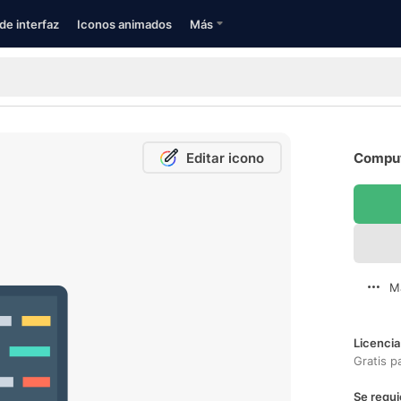
de interfaz
Iconos animados
Más
Editar icono
Computa
M
Licencia
Gratis p
Se requi