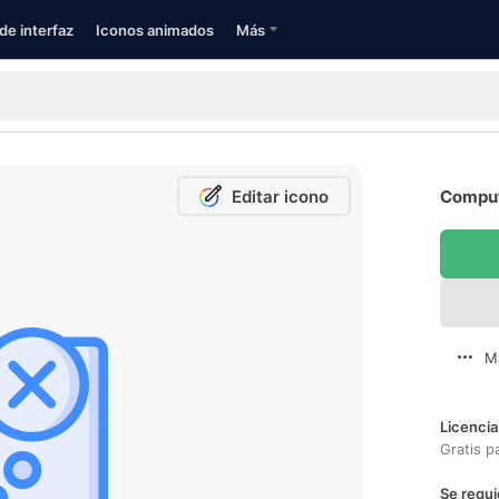
de interfaz
Iconos animados
Más
Editar icono
Comput
M
Licencia
Gratis p
Se requi