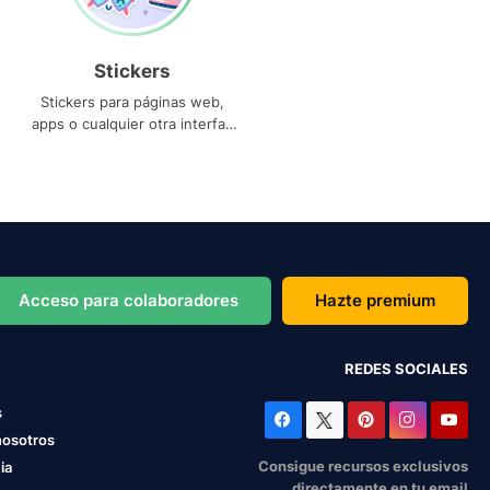
Stickers
Stickers para páginas web,
apps o cualquier otra interfaz
que necesites
Acceso para colaboradores
Hazte premium
REDES SOCIALES
s
nosotros
Consigue recursos exclusivos
ia
directamente en tu email