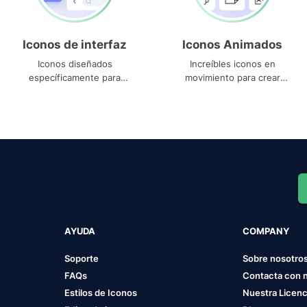
Iconos de interfaz
Iconos Animados
Iconos diseñados
Increíbles iconos en
específicamente para
movimiento para crear
interfaces
proyectos dinámicos
AYUDA
COMPANY
Soporte
Sobre nosotro
FAQs
Contacta con 
Estilos de Iconos
Nuestra Licenc