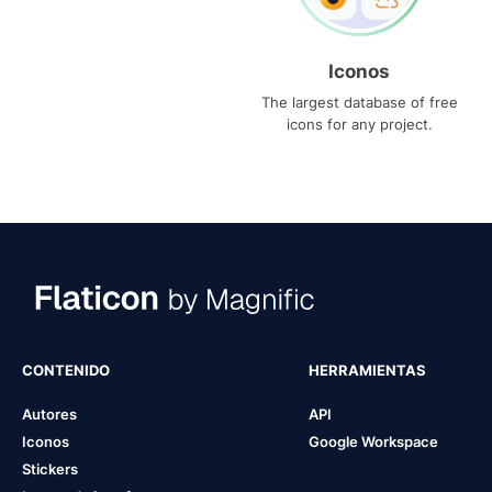
Iconos
The largest database of free
icons for any project.
CONTENIDO
HERRAMIENTAS
Autores
API
Iconos
Google Workspace
Stickers