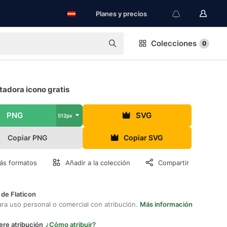
Planes y precios
Colecciones
0
adora icono gratis
PNG
SVG
512px
Copiar PNG
Copiar SVG
ás formatos
Añadir a la colección
Compartir
 de Flaticon
ara uso personal o comercial con atribución.
Más información
ere atribución
¿Cómo atribuir?