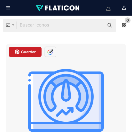
0
Guardar