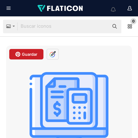
0
Guardar