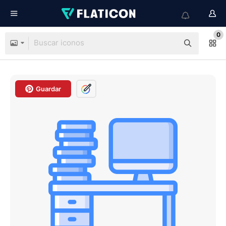
0
Guardar