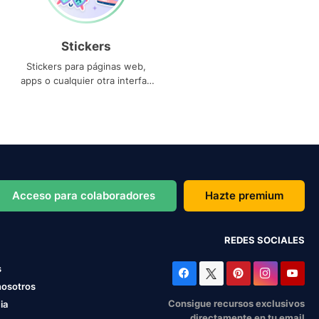
Stickers
Stickers para páginas web,
apps o cualquier otra interfaz
que necesites
Acceso para colaboradores
Hazte premium
REDES SOCIALES
s
nosotros
Consigue recursos exclusivos
ia
directamente en tu email