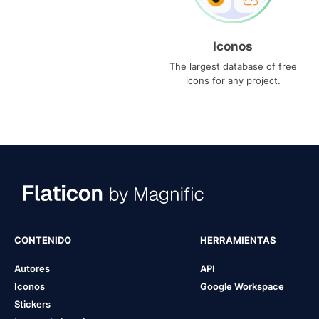
Iconos
The largest database of free
icons for any project.
CONTENIDO
HERRAMIENTAS
Autores
API
Iconos
Google Workspace
Stickers