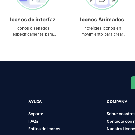
Iconos de interfaz
Iconos Animados
Iconos diseñados
Increíbles iconos en
específicamente para
movimiento para crear
interfaces
proyectos dinámicos
AYUDA
COMPANY
Soporte
Sobre nosotro
FAQs
Contacta con 
Estilos de Iconos
Nuestra Licenc