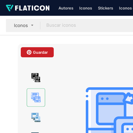
Autores
Iconos
Stickers
Iconos 
Iconos
Guardar