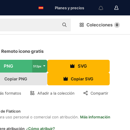
Planes y precios
Colecciones
0
 Remoto icono gratis
PNG
SVG
512px
Copiar PNG
Copiar SVG
ás formatos
Añadir a la colección
Compartir
 de Flaticon
ara uso personal o comercial con atribución.
Más información
ere atribución
¿Cómo atribuir?