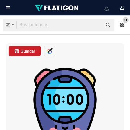
0
Guardar