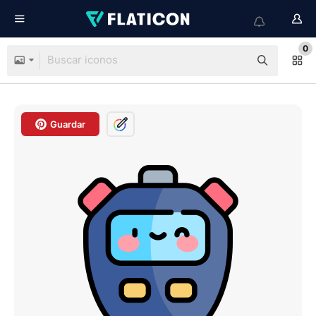
0
Guardar