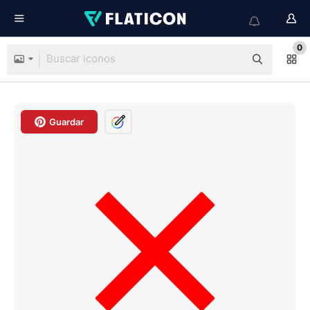
0
Guardar