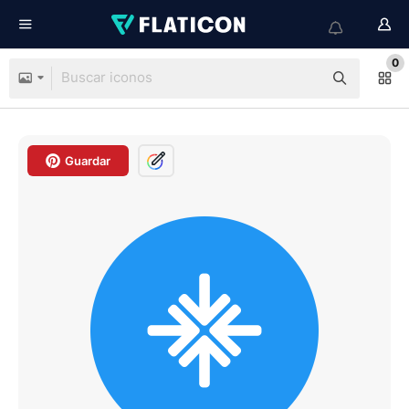
0
Guardar