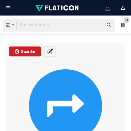
0
Guardar