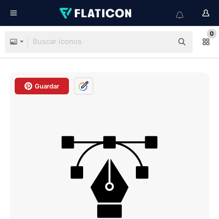
0
Guardar