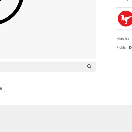
Más ico
Estilo:
D
ui