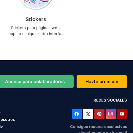
Stickers
Stickers para páginas web,
apps o cualquier otra interfaz
que necesites
Acceso para colaboradores
Hazte premium
REDES SOCIALES
s
nosotros
Consigue recursos exclusivos
ia
directamente en tu email