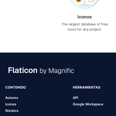
Iconos
The largest database of free
icons for any project.
CONTENIDO
HERRAMIENTAS
Autores
API
Iconos
Google Workspace
Stickers