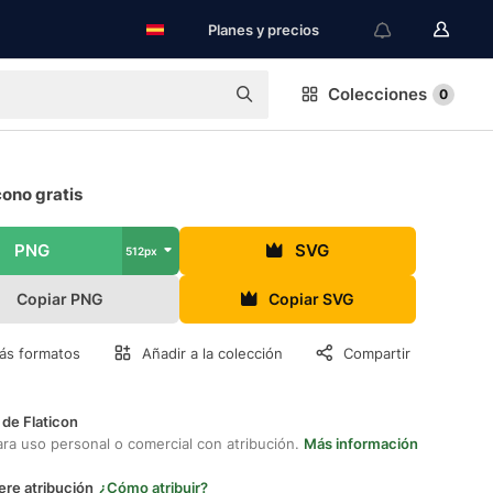
Planes y precios
Colecciones
0
cono gratis
PNG
SVG
512px
Copiar PNG
Copiar SVG
ás formatos
Añadir a la colección
Compartir
 de Flaticon
ara uso personal o comercial con atribución.
Más información
ere atribución
¿Cómo atribuir?