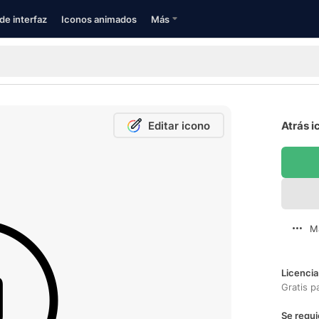
de interfaz
Iconos animados
Más
Editar icono
Atrás i
M
Licencia
Gratis p
Se requi