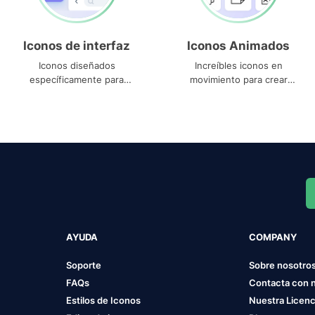
Iconos de interfaz
Iconos Animados
Iconos diseñados
Increíbles iconos en
específicamente para
movimiento para crear
interfaces
proyectos dinámicos
AYUDA
COMPANY
Soporte
Sobre nosotro
FAQs
Contacta con 
Estilos de Iconos
Nuestra Licenc