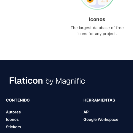
Iconos
The largest database of free
icons for any project.
CONTENIDO
HERRAMIENTAS
Autores
API
Iconos
Google Workspace
Stickers