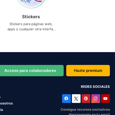
Stickers
Stickers para páginas web,
apps o cualquier otra interfaz
que necesites
Acceso para colaboradores
Hazte premium
REDES SOCIALES
s
nosotros
Consigue recursos exclusivos
ia
directamente en tu email