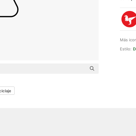
Más ico
Estilo:
D
ciclaje