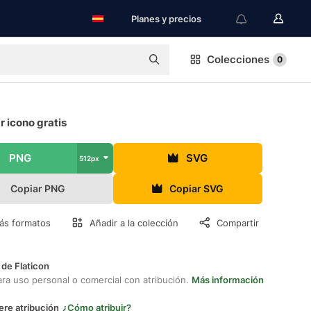
Planes y precios
Colecciones
0
r icono gratis
PNG
SVG
512px
Copiar PNG
Copiar SVG
ás formatos
Añadir a la colección
Compartir
 de Flaticon
ara uso personal o comercial con atribución.
Más información
ere atribución
¿Cómo atribuir?