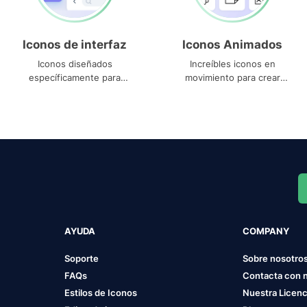
Iconos de interfaz
Iconos Animados
Iconos diseñados
Increíbles iconos en
específicamente para
movimiento para crear
interfaces
proyectos dinámicos
AYUDA
COMPANY
Soporte
Sobre nosotro
FAQs
Contacta con 
Estilos de Iconos
Nuestra Licenc