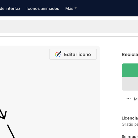
de interfaz
Iconos animados
Más
Editar icono
Recicla
M
Licencia
Gratis p
Se requi