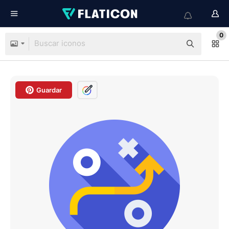
0
Guardar