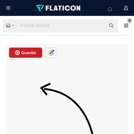
0
Guardar