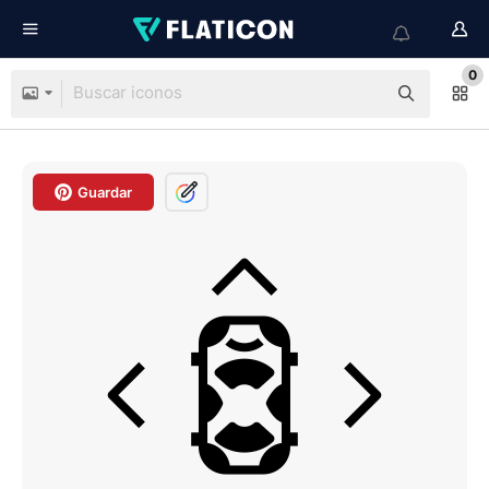
0
Guardar