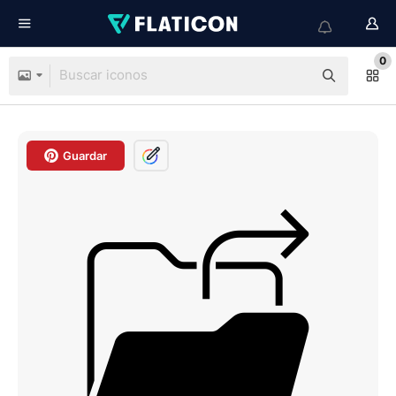
0
Guardar