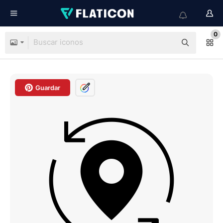
0
Guardar