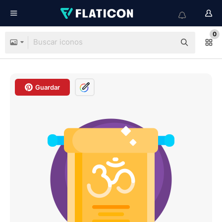
0
Guardar