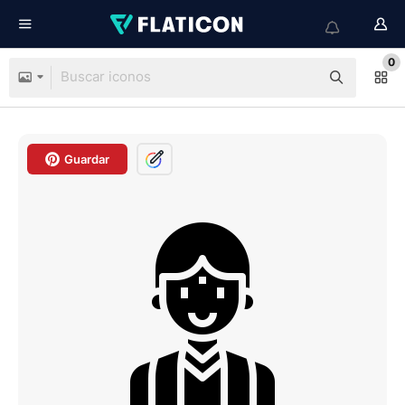
0
Guardar