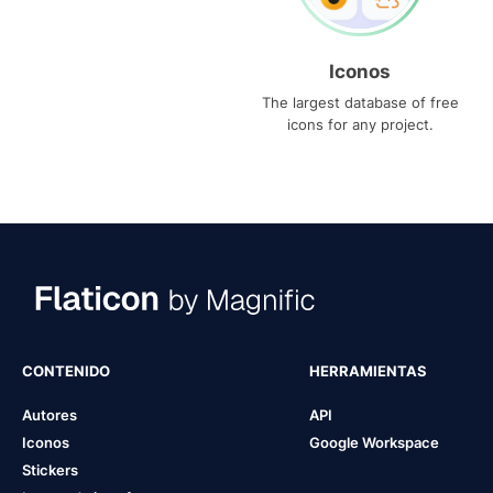
Iconos
The largest database of free
icons for any project.
CONTENIDO
HERRAMIENTAS
Autores
API
Iconos
Google Workspace
Stickers