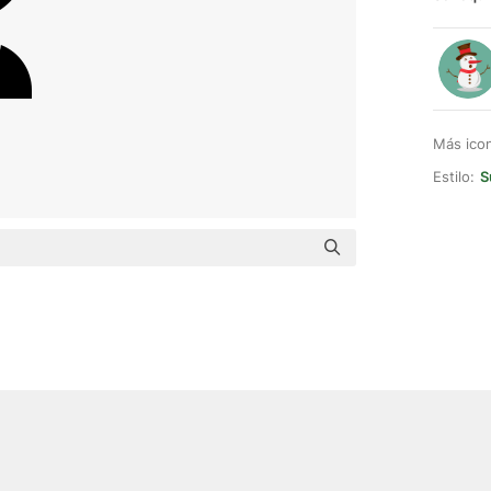
Más ico
Estilo:
S