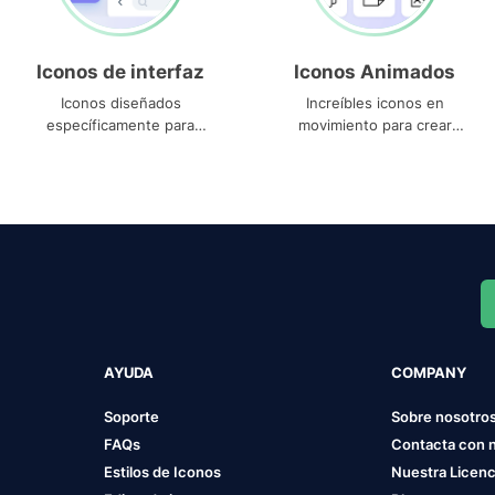
Iconos de interfaz
Iconos Animados
Iconos diseñados
Increíbles iconos en
específicamente para
movimiento para crear
interfaces
proyectos dinámicos
AYUDA
COMPANY
Soporte
Sobre nosotro
FAQs
Contacta con 
Estilos de Iconos
Nuestra Licenc