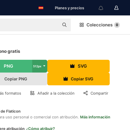
Planes y precios
Colecciones
0
ono gratis
PNG
SVG
512px
Copiar PNG
Copiar SVG
ás formatos
Añadir a la colección
Compartir
 de Flaticon
ara uso personal o comercial con atribución.
Más información
ere atribución
¿Cómo atribuir?