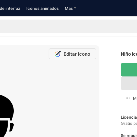
de interfaz
Iconos animados
Más
Editar icono
Niño ic
M
Licencia
Gratis p
Se requi