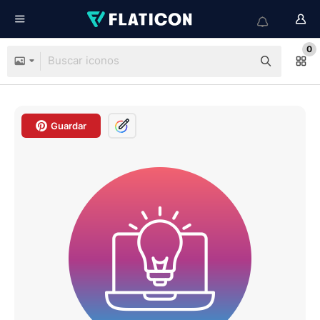
0
Guardar