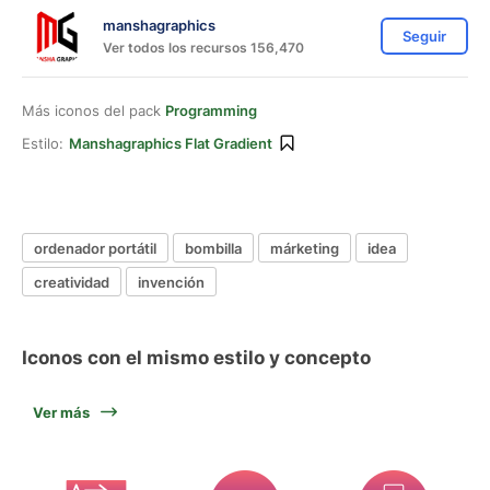
manshagraphics
Seguir
Ver todos los recursos 156,470
Más iconos del pack
Programming
Estilo:
Manshagraphics Flat Gradient
ordenador portátil
bombilla
márketing
idea
creatividad
invención
Iconos con el mismo estilo y concepto
Ver más