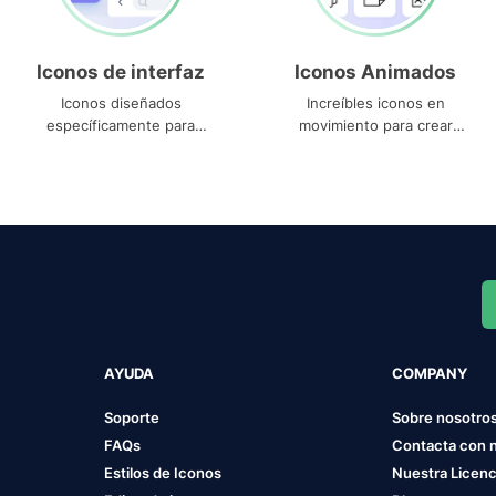
Iconos de interfaz
Iconos Animados
Iconos diseñados
Increíbles iconos en
específicamente para
movimiento para crear
interfaces
proyectos dinámicos
AYUDA
COMPANY
Soporte
Sobre nosotro
FAQs
Contacta con 
Estilos de Iconos
Nuestra Licenc