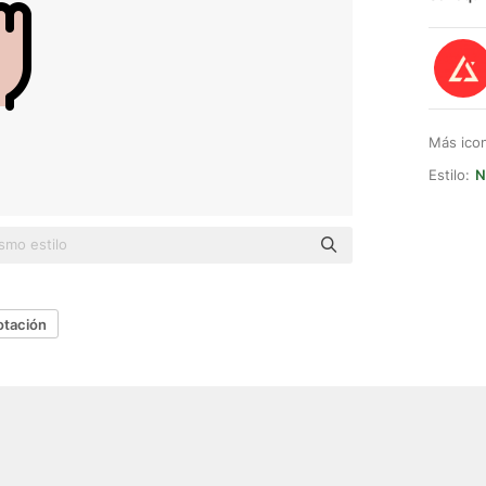
Más ico
Estilo:
N
otación