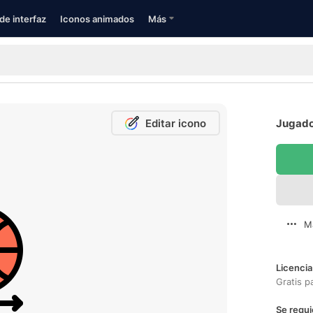
de interfaz
Iconos animados
Más
Editar icono
Jugador
M
Licencia
Gratis p
Se requi