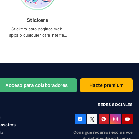
Stickers
Stickers para páginas web,
apps o cualquier otra interfaz
que necesites
Acceso para colaboradores
Hazte premium
REDES SOCIALES
s
nosotros
Consigue recursos exclusivos
ia
directamente en tu email