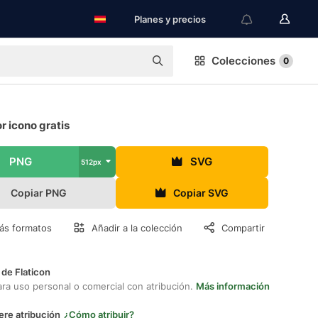
Planes y precios
Colecciones
0
 icono gratis
PNG
SVG
512px
Copiar PNG
Copiar SVG
ás formatos
Añadir a la colección
Compartir
 de Flaticon
ara uso personal o comercial con atribución.
Más información
ere atribución
¿Cómo atribuir?