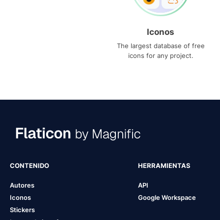
Iconos
The largest database of free
icons for any project.
CONTENIDO
HERRAMIENTAS
Autores
API
Iconos
Google Workspace
Stickers