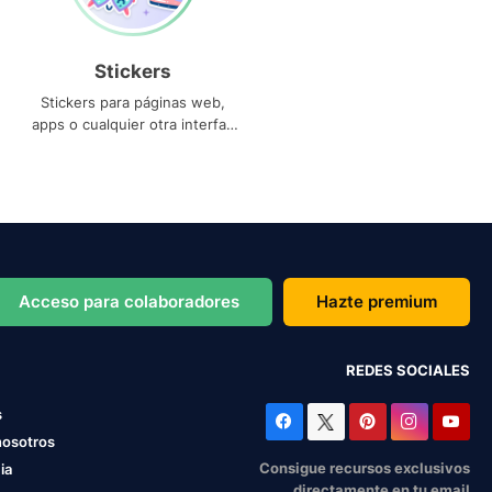
Stickers
Stickers para páginas web,
apps o cualquier otra interfaz
que necesites
Acceso para colaboradores
Hazte premium
REDES SOCIALES
s
nosotros
Consigue recursos exclusivos
ia
directamente en tu email