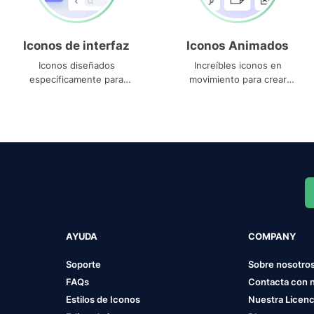
Iconos de interfaz
Iconos Animados
Iconos diseñados
Increíbles iconos en
específicamente para
movimiento para crear
interfaces
proyectos dinámicos
AYUDA
COMPANY
Soporte
Sobre nosotro
FAQs
Contacta con 
Estilos de Iconos
Nuestra Licenc