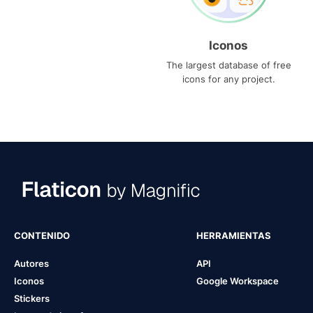
Iconos
The largest database of free
icons for any project.
CONTENIDO
HERRAMIENTAS
Autores
API
Iconos
Google Workspace
Stickers