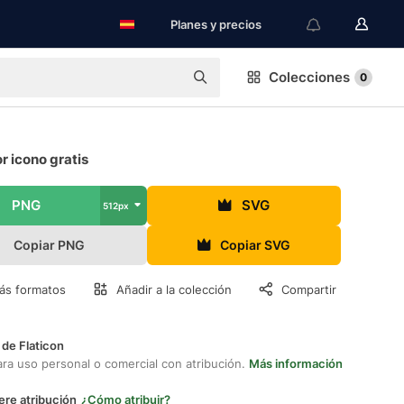
Planes y precios
Colecciones
0
 icono gratis
PNG
SVG
512px
Copiar PNG
Copiar SVG
ás formatos
Añadir a la colección
Compartir
 de Flaticon
ara uso personal o comercial con atribución.
Más información
ere atribución
¿Cómo atribuir?