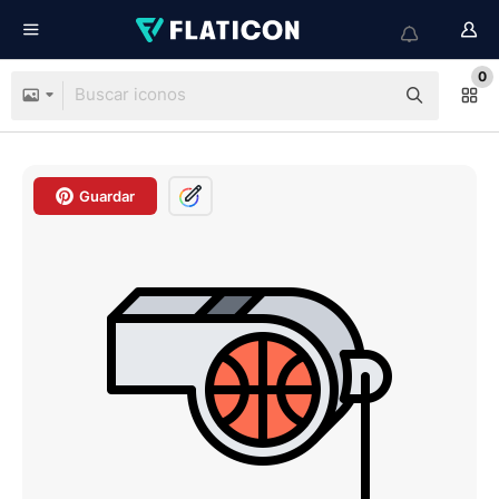
0
Guardar