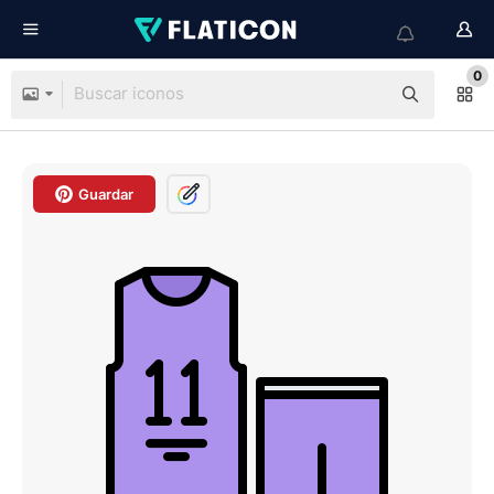
0
Guardar