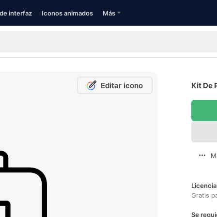
de interfaz
Iconos animados
Más
Editar icono
Kit De 
M
Licencia
Gratis p
Se requi