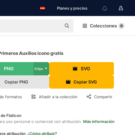
Planes y precios
Colecciones
0
Primeros Auxilios icono gratis
PNG
SVG
512px
Copiar PNG
Copiar SVG
ás formatos
Añadir a la colección
Compartir
 de Flaticon
ara uso personal o comercial con atribución.
Más información
ere atribución
¿Cómo atribuir?