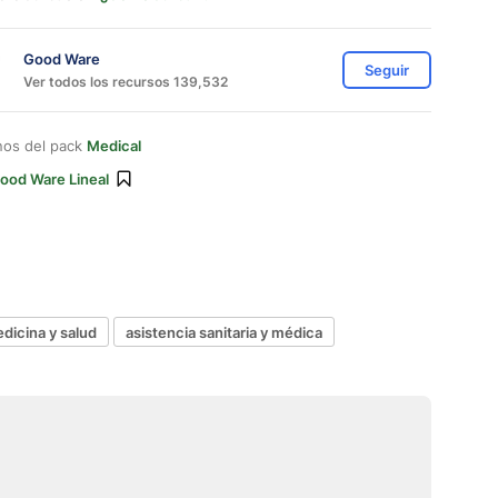
Good Ware
Seguir
Ver todos los recursos 139,532
nos del pack
Medical
ood Ware Lineal
dicina y salud
asistencia sanitaria y médica