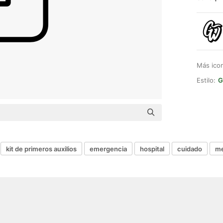
Más ico
Estilo:
G
kit de primeros auxilios
emergencia
hospital
cuidado
me