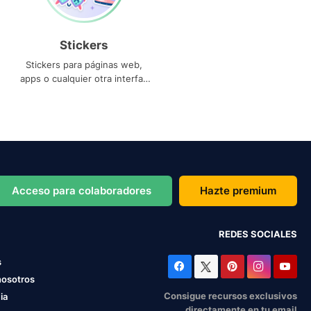
Stickers
Stickers para páginas web,
apps o cualquier otra interfaz
que necesites
Acceso para colaboradores
Hazte premium
REDES SOCIALES
s
nosotros
Consigue recursos exclusivos
ia
directamente en tu email