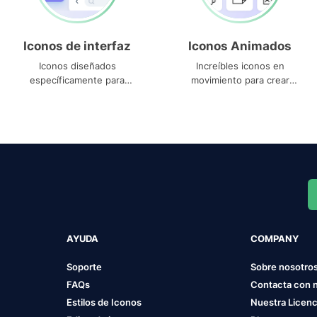
Iconos de interfaz
Iconos Animados
Iconos diseñados
Increíbles iconos en
específicamente para
movimiento para crear
interfaces
proyectos dinámicos
AYUDA
COMPANY
Soporte
Sobre nosotro
FAQs
Contacta con 
Estilos de Iconos
Nuestra Licenc