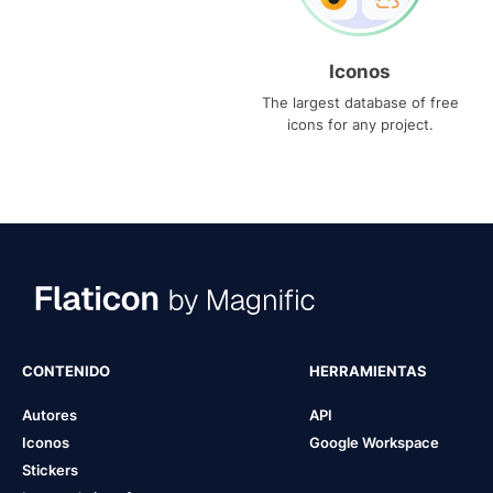
Iconos
The largest database of free
icons for any project.
CONTENIDO
HERRAMIENTAS
Autores
API
Iconos
Google Workspace
Stickers