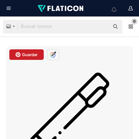
0
Guardar