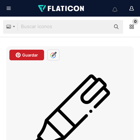
0
Guardar